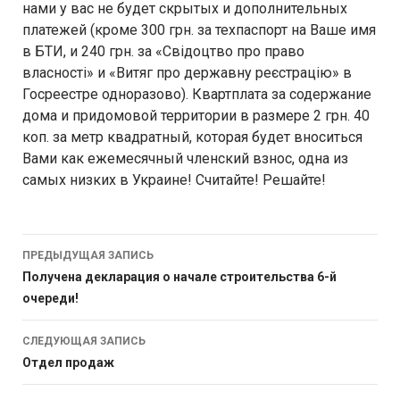
нами у вас не будет скрытых и дополнительных
платежей (кроме 300 грн. за техпаспорт на Ваше имя
в БТИ, и 240 грн. за «Свідоцтво про право
власності» и «Витяг про державну реєстрацію» в
Госреестре одноразово). Квартплата за содержание
дома и придомовой территории в размере 2 грн. 40
коп. за метр квадратный, которая будет вноситься
Вами как ежемесячный членский взнос, одна из
самых низких в Украине! Считайте! Решайте!
Навигация
ПРЕДЫДУЩАЯ ЗАПИСЬ
по
Получена декларация о начале строительства 6-й
очереди!
записям
СЛЕДУЮЩАЯ ЗАПИСЬ
Отдел продаж