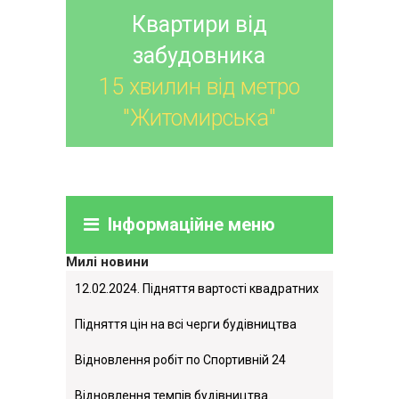
Квартири від
забудовника
15 хвилин від метро
"Житомирська"
Інформаційне меню
Милі новини
12.02.2024. Підняття вартості квадратних
метрів.
Підняття цін на всі черги будівництва
Відновлення робіт по Спортивній 24
Відновлення темпів будівництва.