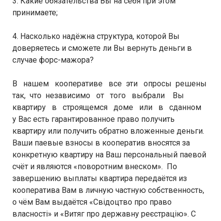
3. Какие обязательства Вы на себя при этом
принимаете;
4. Насколько надёжна структура, которой Вы
доверяетесь и сможете ли Вы вернуть деньги в
случае форс-мажора?
В нашем кооперативе все эти опросы решены
так, что независимо от того выбрали Вы
квартиру в строящемся доме или в сданном
у Вас есть гарантированное право получить
квартиру или получить обратно вложенные деньги.
Ваши паевые взносы в кооператив вносятся за
конкретную квартиру на Ваш персональный паевой
счёт и являются «поворотним внеском». По
завершению выплаты квартира передаётся из
кооператива Вам в личную частную собственность,
о чём Вам выдаётся «Свідоцтво про право
власності» и «Витяг про державну реєстрацію». С