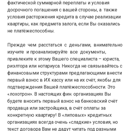
фактической суммарной переплаты и условия
досрочного погашения с вашей стороны, а также
условия расторжения кредита в случае реализации
квартиры, как предмета залога, если Вы оказались
не платёжеспособны.
Прежде чем расстаться с деньгами, внимательно
изучите и проанализируйте все документы,
привлеките к этому Вашего специалиста – юриста,
риэлтора или нотариуса. Никогда не связывайтесь с
финансовыми структурами предлагающими внести
первый взнос в ИХ кассу или на их счёт, якобы для
подтверждения Вашей платёжеспособности. Это
«лохотрон». В настоящих фин. организациях Вы
будете вносить первый взнос на банковский счёт
продавца или застройщика, в счёт оплаты за
конкретную квартиру! В «липовых» кредитных
организациях всегда очень «сладкие» условия, но
текст договора Вам не дадут читать под разными