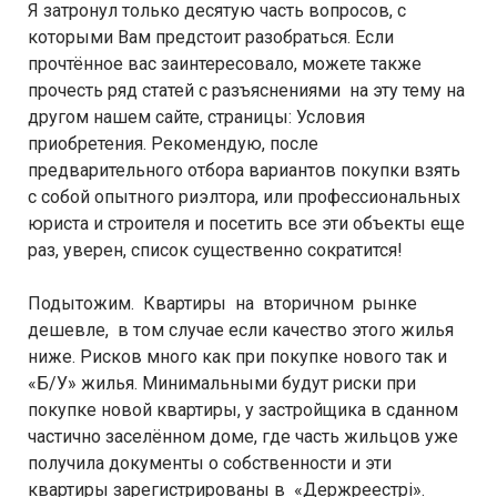
Я затронул только десятую часть вопросов, с
которыми Вам предстоит разобраться. Если
прочтённое вас заинтересовало, можете также
прочесть ряд статей с разъяснениями на эту тему на
другом нашем сайте, страницы: Условия
приобретения. Рекомендую, после
предварительного отбора вариантов покупки взять
с собой опытного риэлтора, или профессиональных
юриста и строителя и посетить все эти объекты еще
раз, уверен, список существенно сократится!
Подытожим. Квартиры на вторичном рынке
дешевле, в том случае если качество этого жилья
ниже. Рисков много как при покупке нового так и
«Б/У» жилья. Минимальными будут риски при
покупке новой квартиры, у застройщика в сданном
частично заселённом доме, где часть жильцов уже
получила документы о собственности и эти
квартиры зарегистрированы в «Держреестрі».