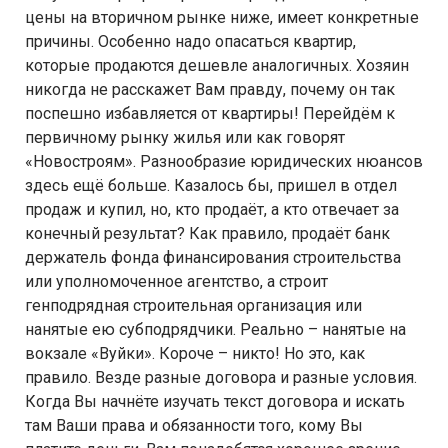
цены на вторичном рынке ниже, имеет конкретные
причины. Особенно надо опасаться квартир,
которые продаются дешевле аналогичных. Хозяин
никогда не расскажет Вам правду, почему он так
поспешно избавляется от квартиры! Перейдём к
первичному рынку жилья или как говорят
«Новостроям». Разнообразие юридических нюансов
здесь ещё больше. Казалось бы, пришел в отдел
продаж и купил, но, кто продаёт, а кто отвечает за
конечный результат? Как правило, продаёт банк
держатель фонда финансирования строительства
или уполномоченное агентство, а строит
генподрядная строительная организация или
нанятые ею субподрядчики. Реально – нанятые на
вокзале «Вуйки». Короче – никто! Но это, как
правило. Везде разные договора и разные условия.
Когда Вы начнёте изучать текст договора и искать
там Ваши права и обязанности того, кому Вы