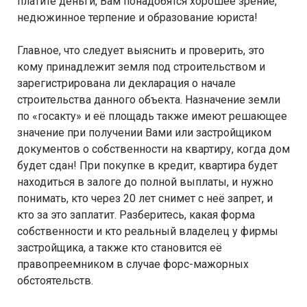
платите деньги, Вам понадобятся хорошее зрение,
недюжинное терпение и образование юриста!
Главное, что следует выяснить и проверить, это
кому принадлежит земля под строительством и
зарегистрирована ли декларация о начале
строительства данного объекта. Назначение земли
по «госакту» и её площадь также имеют решающее
значение при получении Вами или застройщиком
документов о собственности на квартиру, когда дом
будет сдан! При покупке в кредит, квартира будет
находиться в залоге до полной выплаты, и нужно
понимать, кто через 20 лет снимет с неё запрет, и
кто за это заплатит. Разберитесь, какая форма
собственности и кто реальный владелец у фирмы
застройщика, а также кто становится её
правопреемником в случае форс-мажорных
обстоятельств.