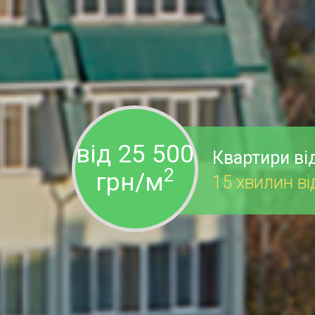
від 25 500
Квартири ві
2
грн/м
15 хвилин в