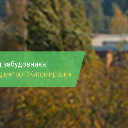
д забудовника
ід метро "Житомирська"