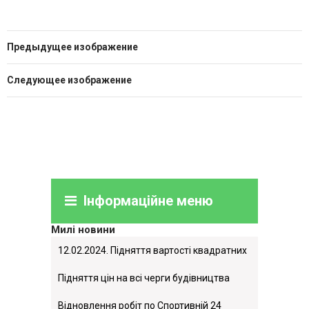
Предыдущее изображение
Следующее изображение
Інформаційне меню
Милі новини
12.02.2024. Підняття вартості квадратних
метрів.
Підняття цін на всі черги будівництва
Відновлення робіт по Спортивній 24